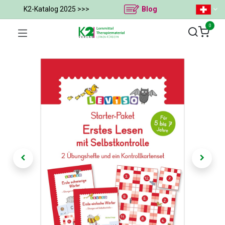
K2-Katalog 2025 >>>
Blog
0