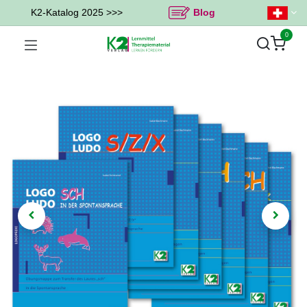
K2-Katalog 2025 >>>
Blog
0