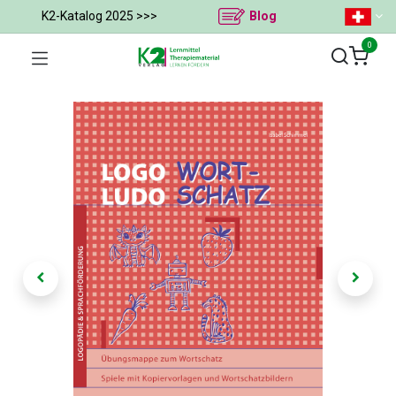
K2-Katalog 2025 >>>
Blog
0