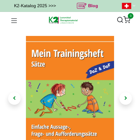
K2-Katalog 2025 >>>
Blog
0