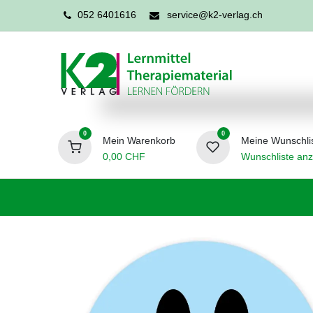
052 6401616
service@k2-verlag.ch
0
0
Mein Warenkorb
Meine Wunschli
0,00
CHF
Wunschliste anz
Förderpädagogik
Logopädie
Ergo