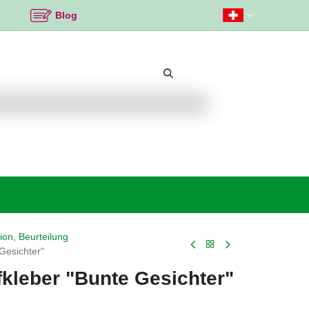
Blog
Beliebte Themen
Neu bei K2
Angebote %
ion, Beurteilung
Gesichter"
kleber "Bunte Gesichter"